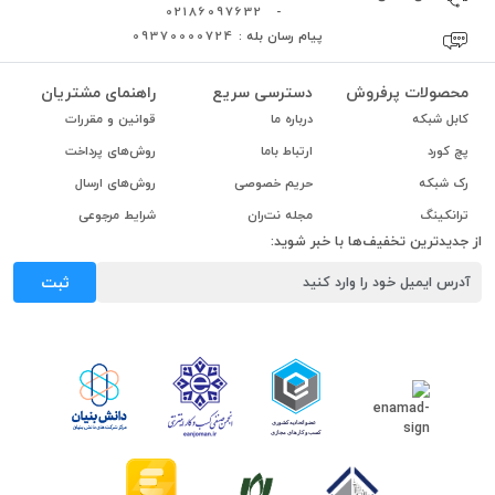
02186097632
-
پیام رسان بله :
09370000724
محصولات پرفروش
دسترسی سریع
راهنمای مشتریان
کابل شبکه
درباره ما
قوانین و مقررات
پچ کورد
ارتباط باما
روش‌های پرداخت
رک شبکه
حریم خصوصی
روش‌های ارسال
ترانکینگ
مجله نت‌ران
شرایط مرجوعی
از جدیدترین تخفیف‌ها با خبر شوید:
ثبت