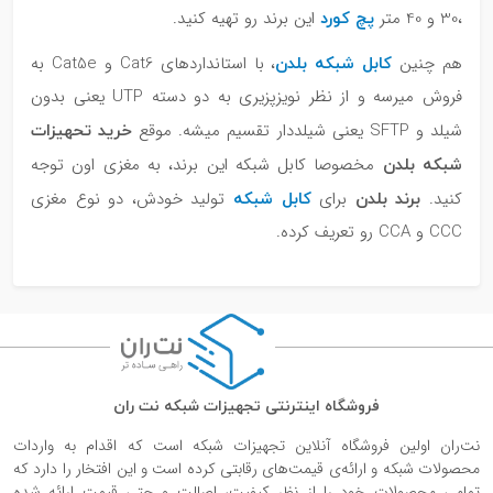
پچ کورد
،30 و 40 متر
این برند رو تهیه کنید.
کابل شبکه بلدن
هم چنین
، با استانداردهای Cat6 و Cat5e به
فروش میرسه و از نظر نویزپزیری به دو دسته UTP یعنی بدون
خرید تحهیزات
شیلد و SFTP یعنی شیلددار تقسیم میشه. موقع
شبکه بلدن
مخصوصا کابل شبکه این برند، به مغزی اون توجه
برند بلدن
کابل شبکه
کنید.
برای
تولید خودش، دو نوع مغزی
CCC و CCA رو تعریف کرده.
فروشگاه اینترنتی تجهیزات شبکه نت ران
نت‌ران اولین فروشگاه آنلاین تجهیزات شبکه است که اقدام به واردات
محصولات شبکه و ارائه‌ی قیمت‌های رقابتی کرده است و این افتخار را دارد که
تمامی محصولات خود را از نظر کیفیت، اصالت و حتی قیمت ارائه شده