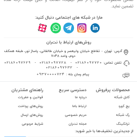
تضمین نماید.
مارا در شبکه های اجتماعی دنبال کنید:
روش‌های ارتباط با نت‌ران
آدرس:
تهران – تقاطع خیابان ولیعصر و خیابان طالقانی، پاساژ نور، طبقه همکف
دوم، واحد 7048
تلفن تماس:
02186097720
-
02186097728
-
02186097629
02186097632
-
پیام رسان بله :
09370000724
محصولات پرفروش
دسترسی سریع
راهنمای مشتریان
کابل شبکه
درباره ما
قوانین و مقررات
پچ کورد
ارتباط باما
روش‌های پرداخت
رک شبکه
حریم خصوصی
روش‌های ارسال
ترانکینگ
مجله نت‌ران
شرایط مرجوعی
از جدیدترین تخفیف‌ها با خبر شوید: