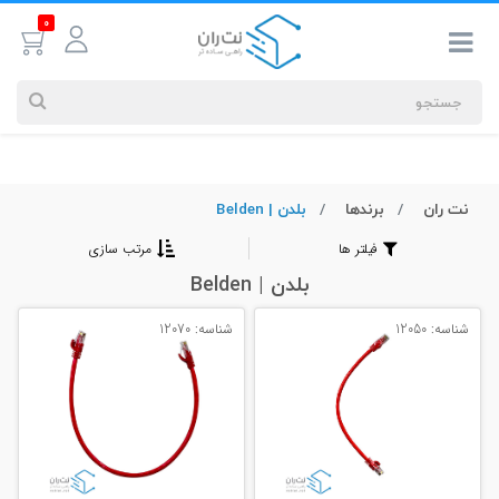
0
نت ران
برندها
بلدن | Belden
جستجوهای
شما
فیلتر ها
مرتب سازی
#کابل شبکه
بلدن | Belden
شناسه: 12050
شناسه: 12070
بیشترین
جستجوهای
اخیر
#کابل شبکه
#کابل شبکه لگراند
#کابل شبکه نگزنس