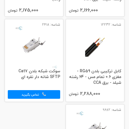
2,175,000
2,166,000
تومان
تومان
شناسه: 12232
شناسه: 2418
کابل ترکیبی بلدن RG59 -
سوکت شبکه بلدن Cat7
مغزی 0.6 تمام مس - 64 رشته
SFTP شانه دار نقره ای
شیلد - برق CCA
2,288,000
تومان
تماس بگیرید
شناسه: 9682