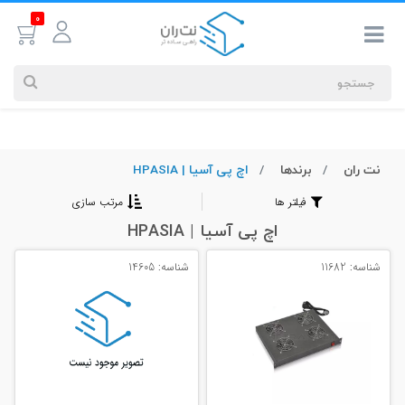
0
نت ران
برندها
اچ پی آسیا | HPASIA
جستجوهای
شما
فیلتر ها
مرتب سازی
#کابل شبکه
اچ پی آسیا | HPASIA
شناسه: 11682
شناسه: 14605
بیشترین
جستجوهای
اخیر
#کابل شبکه
#کابل شبکه لگراند
#کابل شبکه نگزنس