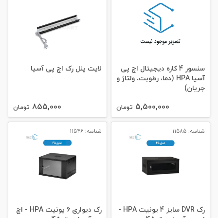
سنسور 4 کاره دیجیتال اچ پی
لایت پنل رک اچ پی آسیا
آسیا HPA (دما، رطوبت، ولتاژ و
جریان)
855,000
5,500,000
تومان
تومان
شناسه: 11585
شناسه: 11546
رک DVR سایز 4 یونیت HPA -
رک دیواری 6 یونیت HPA - اچ