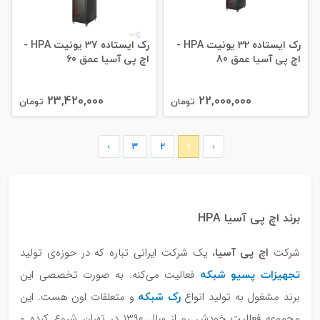
رک ایستاده 32 یونیت HPA -
رک ایستاده 37 یونیت HPA -
اچ پی آسیا عمق 80
اچ پی آسیا عمق 60
23,420,000
22,000,000
تومان
تومان
›
3
2
1
‹
برند اچ پی آسیا HPA
اچ پی آسیا
شرکت
، یک شرکت ایرانی تباره که در حوزه‌ی تولید
تجهیزات پسیو شبکه
فعالیت می‌کنه. به صورت تخصصی این
رک شبکه
برند مشغول به تولید انواع
و متعلقات اون هست. این
مجموعه فعالیت خودش رو از سال 1390 در تهران شروع کرده و