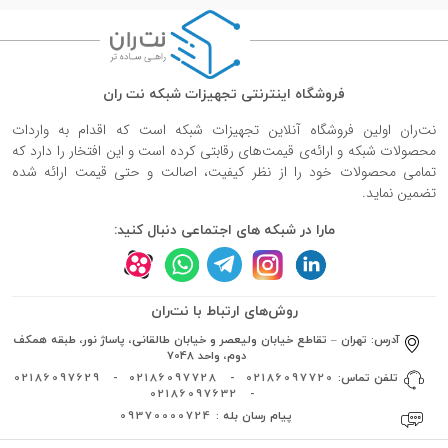
فروشگاه اینترنتی تجهیزات شبکه نت ران
نت‌ران اولین فروشگاه آنلاین تجهیزات شبکه است که اقدام به واردات
محصولات شبکه و ارائه‌ی قیمت‌های رقابتی کرده است و این افتخار را دارد که
تمامی محصولات خود را از نظر کیفیت، اصالت و حتی قیمت ارائه شده
تضمین نماید.
مارا در شبکه های اجتماعی دنبال کنید:
روش‌های ارتباط با نت‌ران
آدرس:
تهران – تقاطع خیابان ولیعصر و خیابان طالقانی، پاساژ نور، طبقه همکف
دوم، واحد 7048
تلفن تماس:
02186097720
-
02186097728
-
02186097629
02186097632
-
پیام رسان بله :
09370000724