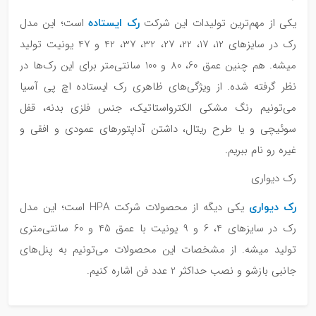
رک ایستاده
یکی از مهم‌ترین تولیدات این شرکت
است؛ این مدل
رک در سایزهای 12، 17، 22، 27، 32، 37، 42 و 47 یونیت تولید
میشه. هم چنین عمق 60، 80 و 100 سانتی‌متر برای این رک‌ها در
نظر گرفته شده. از ویژگی‌های ظاهری رک ایستاده اچ پی آسیا
می‌تونیم رنگ مشکی الکترواستاتیک، جنس فلزی بدنه، قفل
سوئیچی و یا طرح ریتال، داشتن آداپتورهای عمودی و افقی و
غیره رو نام ببریم.
رک دیواری
رک دیواری
یکی دیگه از محصولات شرکت HPA است؛ این مدل
رک در سایزهای 4، 6 و 9 یونیت با عمق 45 و 60 سانتی‌متری
تولید میشه. از مشخصات این محصولات می‌تونیم به پنل‌های
جانبی بازشو و نصب حداکثر 2 عدد فن اشاره کنیم.