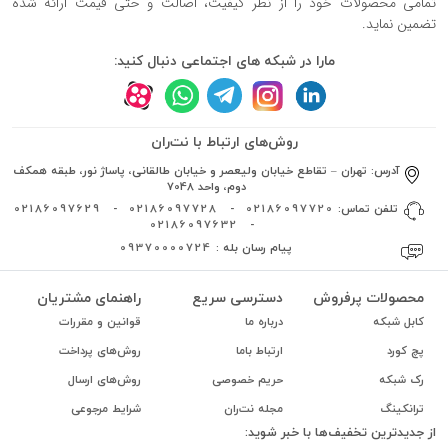
تمامی محصولات خود را از نظر کیفیت، اصالت و حتی قیمت ارائه شده
تضمین نماید.
مارا در شبکه های اجتماعی دنبال کنید:
روش‌های ارتباط با نت‌ران
آدرس:
تهران – تقاطع خیابان ولیعصر و خیابان طالقانی، پاساژ نور، طبقه همکف
دوم، واحد 7048
تلفن تماس:
02186097720
-
02186097728
-
02186097629
02186097632
-
پیام رسان بله :
09370000724
محصولات پرفروش
دسترسی سریع
راهنمای مشتریان
کابل شبکه
درباره ما
قوانین و مقررات
پچ کورد
ارتباط باما
روش‌های پرداخت
رک شبکه
حریم خصوصی
روش‌های ارسال
ترانکینگ
مجله نت‌ران
شرایط مرجوعی
از جدیدترین تخفیف‌ها با خبر شوید: